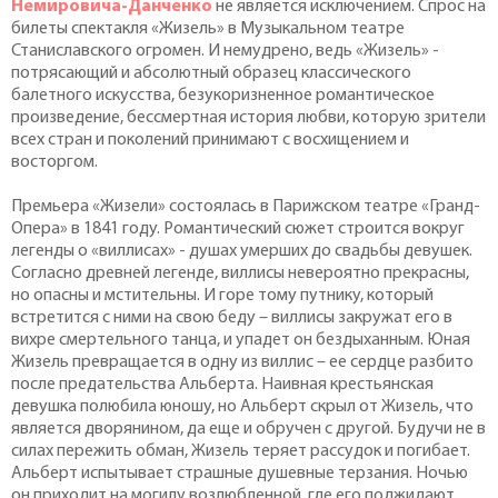
Немировича-Данченко
не является исключением. Спрос на
билеты спектакля «Жизель» в Музыкальном театре
Станиславского огромен. И немудрено, ведь «Жизель» -
потрясающий и абсолютный образец классического
балетного искусства, безукоризненное романтическое
произведение, бессмертная история любви, которую зрители
всех стран и поколений принимают с восхищением и
восторгом.
Премьера «Жизели» состоялась в Парижском театре «Гранд-
Опера» в 1841 году. Романтический сюжет строится вокруг
легенды о «виллисах» - душах умерших до свадьбы девушек.
Согласно древней легенде, виллисы невероятно прекрасны,
но опасны и мстительны. И горе тому путнику, который
встретится с ними на свою беду – виллисы закружат его в
вихре смертельного танца, и упадет он бездыханным. Юная
Жизель превращается в одну из виллис – ее сердце разбито
после предательства Альберта. Наивная крестьянская
девушка полюбила юношу, но Альберт скрыл от Жизель, что
является дворянином, да еще и обручен с другой. Будучи не в
силах пережить обман, Жизель теряет рассудок и погибает.
Альберт испытывает страшные душевные терзания. Ночью
он приходит на могилу возлюбленной, где его поджидают