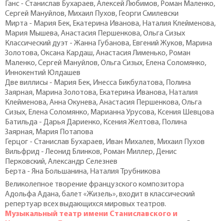
Ганс - Станислав Бухараев, Алексей Любимов, Роман Маленко,
Сергей Мануйлов, Михаил Пухов, Георги Смилевски
Мирта - Мария Бек, Екатерина Иванова, Наталия Клейменова,
Мария Мышева, Анастасия Першенкова, Ольга Сизых
Классический дуэт - Жанна Губанова, Евгений Жуков, Марина
Золотова, Оксана Кардаш, Анастасия Лименько, Роман
Маленко, Сергей Мануйлов, Ольга Сизых, Елена Соломянко,
Иннокентий Юлдашев
Две виллисы - Мария Бек, Инесса Бикбулатова, Полина
Заярная, Марина Золотова, Екатерина Иванова, Наталия
Клейменова, Анна Окунева, Анастасия Першенкова, Ольга
Сизых, Елена Соломянко, Марианна Урусова, Ксения Шевцова
Батильда - Дарья Дариенко, Ксения Желтова, Полина
Заярная, Мария Потапова
Герцог - Станислав Бухараев, Иван Михалев, Михаил Пухов
Вильфрид - Леонид Блинков, Роман Миллер, Денис
Перковский, Александр Селезнев
Берта - Яна Большанина, Наталия Трубникова
Великолепное творение французского композитора
Адольфа Адана, балет «Жизель», входит в классический
репертуар всех выдающихся мировых театров.
Музыкальный театр имени Станиславского и