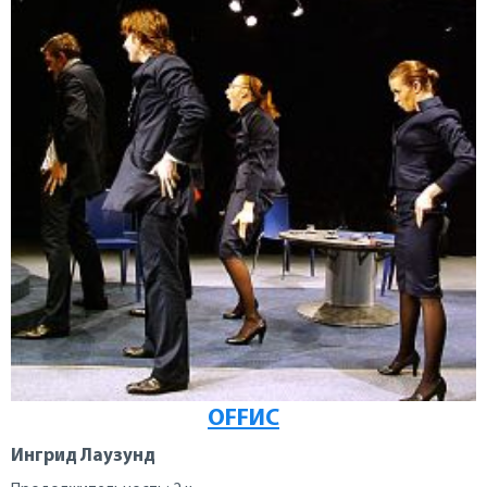
OFFИC
Ингрид Лаузунд