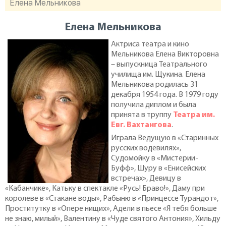
Елена Мельникова
Елена Мельникова
Актриса театра и кино
Мельникова Елена Викторовна
– выпускница Театрального
училища им. Щукина. Елена
Мельникова родилась 31
декабря 1954 года. В 1979 году
получила диплом и была
принята в труппу
Театра им.
Евг. Вахтангова
.
Играла Ведущую в «Старинных
русских водевилях»,
Судомойку в «Мистерии-
Буфф», Шуру в «Енисейских
встречах», Девицу в
«Кабанчике», Катьку в спектакле «Русь! Браво!», Даму при
королеве в «Стакане воды», Рабыню в «Принцессе Турандот»,
Проститутку в «Опере нищих», Адели в пьесе «Я тебя больше
не знаю, милый», Валентину в «Чуде святого Антония», Хильду