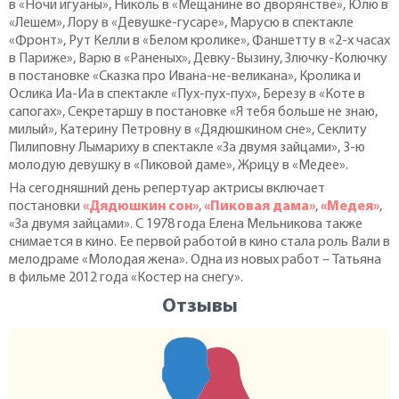
в «Ночи игуаны», Николь в «Мещанине во дворянстве», Юлю в
«Лешем», Лору в «Девушке-гусаре», Марусю в спектакле
«Фронт», Рут Келли в «Белом кролике», Фаншетту в «2-х часах
в Париже», Варю в «Раненых», Девку-Вызину, Злючку-Колючку
в постановке «Сказка про Ивана-не-великана», Кролика и
Ослика Иа-Иа в спектакле «Пух-пух-пух», Березу в «Коте в
сапогах», Секретаршу в постановке «Я тебя больше не знаю,
милый», Катерину Петровну в «Дядюшкином сне», Секлиту
Пилиповну Лымариху в спектакле «За двумя зайцами», 3-ю
молодую девушку в «Пиковой даме», Жрицу в «Медее».
На сегодняшний день репертуар актрисы включает
постановки
«Дядюшкин сон»
,
«Пиковая дама»
,
«Медея»
,
«За двумя зайцами». С 1978 года Елена Мельникова также
снимается в кино. Ее первой работой в кино стала роль Вали в
мелодраме «Молодая жена». Одна из новых работ – Татьяна
в фильме 2012 года «Костер на снегу».
Отзывы