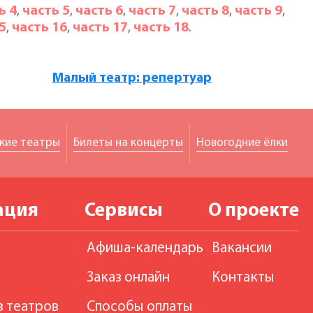
ь 4
часть 5
часть 6
часть 7
часть 8
часть 9
,
,
,
,
,
,
5
часть 16
часть 17
часть 18
,
,
,
.
Малый театр: репертуар
кие театры
Билеты на концерты
Новогодние ёлки
ация
Сервисы
О проекте
Афиша-календарь
Вакансии
Заказ онлайн
Контакты
в театров
Способы оплаты