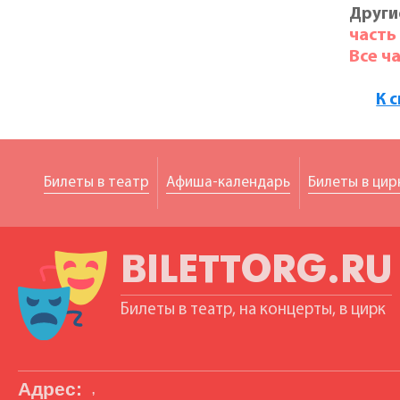
Други
часть
Все ч
К 
Билеты в театр
Афиша-календарь
Билеты в цир
BILETTORG.RU
Билеты в театр, на концерты, в цирк
Адрес:
,