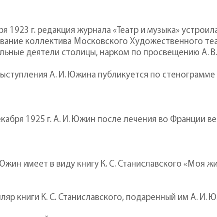
ря 1923 г. редакция журнала «Театр и музыка» устрои
вание коллектива Московского Художественного теа
льные деятели столицы, нарком по просвещению А. В.
выступления А. И. Южина публикуется по стенограмм
екабря 1925 г. А. И. Южин после лечения во Франции в
. Южин имеет в виду книгу К. С. Станиславского «Моя
ляр книги К. С. Станиславского, подаренный им А. И. 