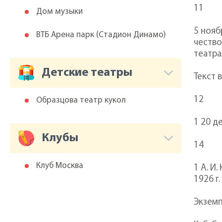
11
Дом музыки
5 нояб
ВТБ Арена парк (Cтадион Динамо)
чество
театра
Детские театры
Текст 
12
Образцова театр кукол
1 20 д
Клубы
14
Клуб Москва
1 А. И
1926 г.
Экземп