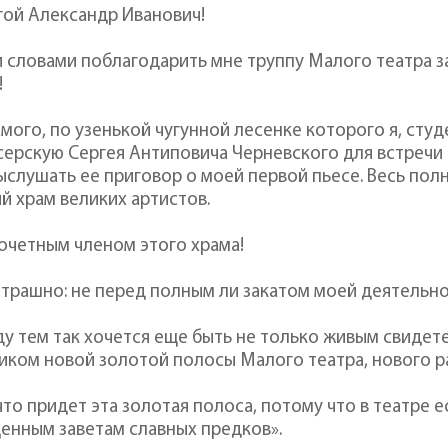
ой Александр Иванович!
 словами поблагодарить мне труппу Малого театра з
!
амого, по узенькой чугунной лесенке которого я, студе
ерскую Сергея Антиповича Черневского для встречи 
ыслушать ее приговор о моей первой пьесе. Весь по
й храм великих артистов.
очетным членом этого храма!
трашно: не перед полным ли закатом моей деятельно
у тем так хочется еще быть не только живым свидетел
иком новой золотой полосы Малого театра, нового р
что придет эта золотая полоса, потому что в театре
енным заветам славных предков».