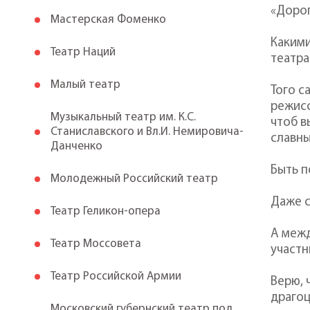
«Дорог
Мастерская Фоменко
Какими
Театр Наций
театра
Малый театр
Того с
режисс
Музыкальный театр им. К.С.
чтоб в
Станиславского и Вл.И. Немировича-
славны
Данченко
Быть п
Молодежный Российский театр
Даже с
Театр Геликон-опера
А межд
Театр Моссовета
участн
Театр Российской Армии
Верю, 
драгоц
Московский губернский театр под