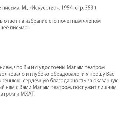
исьма, М., «Искусство», 1954, стр. 353.)
, в ответ на избрание его почетным членом
щее письмо:
ением, что Вы и я удостоены Малым театром
волновало и глубоко обрадовало, и я прошу Вас
креннюю, сердечную благодарность за оказанную
нный нам с Вами Малым театром, послужит лишним
атром и МХАТ.