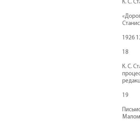
К. С. 
«Дорог
Станис
1926 1
18
К. С. 
процес
редак
19
Письмо
Малом 