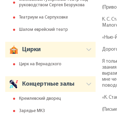
руководством Сергея Безрукова
(Приво
Театриум на Серпуховке
К. С. 
Малого
Шалом еврейский театр
«Нью-Й
Цирки
Дорог
Я толь
Цирк на Вернадского
звания
вырази
мне че
Концертные залы
повод
«К. Ст
Кремлевский дворец
(Письм
Зарядье МКЗ