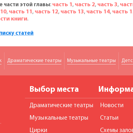
часть 1
часть 2
часть 3
част
е части этой главы
:
,
,
,
 10
часть 11
часть 12
часть 13
часть 14
часть 1
,
,
,
,
,
асти книги
.
списку статей
к
Драматические театры
Музыкальные театры
Детс
Выбор места
Информ
Драматические театры
Новости
Музыкальные театры
Статьи
Цирки
Схемы зало