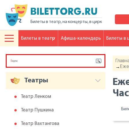
BILETTORG.RU
Билеты в театр, на концерты, в цирк
Билеты в театр
Афиша-календарь
Билеты в 
Главн
Еже
→
Театры
Еже
Час
Театр Ленком
Бил
Театр Пушкина
Театр Вахтангова