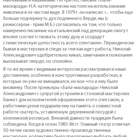
наклейками и нашивками. Но при постановке «Бала-
маскарада» Н.А. категорически настоял на использовании
живописи в ее чистом виде. В 1979 г. он написал: «... чтобы еще
больше подчеркнуть дух подлинного Верди, мы (с
режиссером - прим.М.Б.) согласились на том, что только
намеренно писанные на итальянский лад декорации смогут
вполне соответствовать этому духу и создадут
стилистическую целостность всего спектакля». Периодически
бывая в мастерских и следя за тем как идет работа, Николай
Александрович одобрительно кивал, замечания и пожелания
высказывал твердо, но спокойно.
В то же время с видимым интересом рассматривал и наши
достижения, особенно в конструктивных разработках, в
которые он уже не вмешивался, но кое-что и ему было
вновинку. После премьеры «Бала-маскарада» Николай
Александрович с супругой устроили в столовой мастерских
банкет для исполнителей оформления этого спектакля, а
работники цехов подарили ему на память о совместной
работе скатерть, уставленную деревянной посудой с
хохломской росписью. Вековой давности традиция была
соблюдена. Когда в сезон 1985-86 гг. Главный театр отмечал
50-летие своих художественно-производственных
мастерских, коллективу было предложено выбрать любой