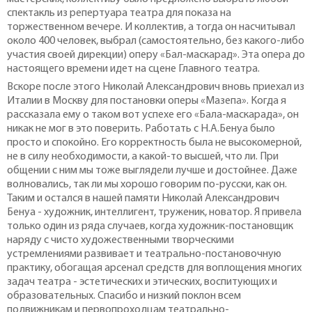
спектакль из репертуара театра для показа на
торжественном вечере. И коллектив, а тогда он насчитывал
около 400 человек, выбрал (самостоятельно, без какого-либо
участия своей дирекции) оперу «Бал-маскарад». Эта опера до
настоящего времени идет на сцене Главного театра.
Вскоре после этого Николай Александрович вновь приехал из
Италии в Москву для постановки оперы «Мазепа». Когда я
рассказала ему о таком вот успехе его «Бала-маскарада», он
никак не мог в это поверить. Работать с Н.А.Бенуа было
просто и спокойно. Его корректность была не высокомерной,
не в силу необходимости, а какой-то высшей, что ли. При
общении с ним мы тоже выглядели лучше и достойнее. Даже
волновались, так ли мы хорошо говорим по-русски, как он.
Таким и остался в нашей памяти Николай Александрович
Бенуа - художник, интеллигент, труженик, новатор. Я привела
только один из ряда случаев, когда художник-постановщик
наряду с чисто художественными творческими
устремлениями развивает и театрально-постановочную
практику, обогащая арсенал средств для воплощения многих
задач театра - эстетических и этических, воспитующих и
образовательных. Спасибо и низкий поклон всем
подвижникам и первопроходцам театрально-