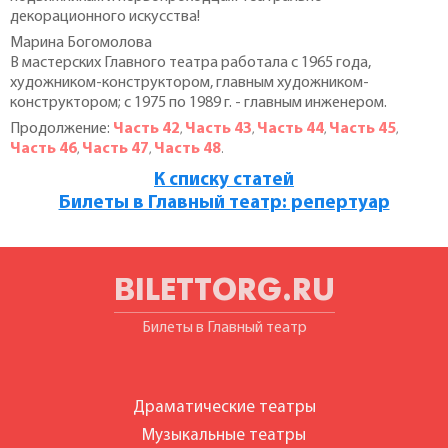
декорационного искусства!
Марина Богомолова
В мастерских Главного театра работала с 1965 года,
художником-конструктором, главным художником-
конструктором; с 1975 по 1989 г. - главным инженером.
Продолжение:
Часть 42
Часть 43
Часть 44
Часть 45
,
,
,
,
Часть 46
Часть 47
Часть 48
,
,
.
К списку статей
Билеты в Главный театр: репертуар
BILETTORG.RU
Билеты в Главный театр
Драматические театры
Музыкальные театры