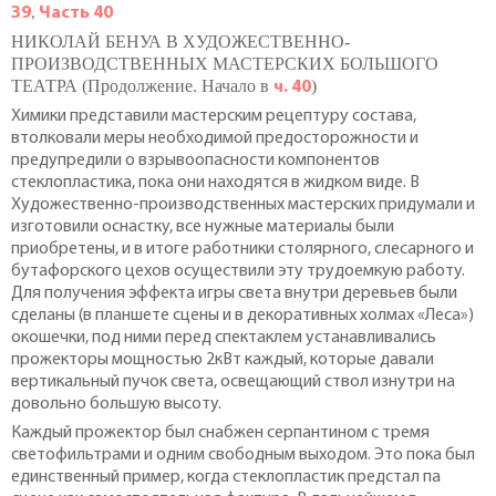
39
Часть 40
,
НИКОЛАЙ БЕНУА В ХУДОЖЕСТВЕННО-
ПРОИЗВОДСТВЕННЫХ МАСТЕРСКИХ БОЛЬШОГО
ТЕАТРА (Продолжение. Начало в
)
ч. 40
Химики представили мастерским рецептуру состава,
втолковали меры необходимой предосторожности и
предупредили о взрывоопасности компонентов
стеклопластика, пока они находятся в жидком виде. В
Художественно-производственных мастерских придумали и
изготовили оснастку, все нужные материалы были
приобретены, и в итоге работники столярного, слесарного и
бутафорского цехов осуществили эту трудоемкую работу.
Для получения эффекта игры света внутри деревьев были
сделаны (в планшете сцены и в декоративных холмах «Леса»)
окошечки, под ними перед спектаклем устанавливались
прожекторы мощностью 2кВт каждый, которые давали
вертикальный пучок света, освещающий ствол изнутри на
довольно большую высоту.
Каждый прожектор был снабжен серпантином с тремя
светофильтрами и одним свободным выходом. Это пока был
единственный пример, когда стеклопластик предстал па