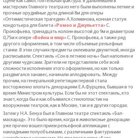
сцене как самостоятельная фактура. В дальнейшем в
мастерских Главного театра из него были выполнены легкие и
прочные орудийные дула длиной 8м для оперы
«Оптимистическая трагедия» А.Холминова, конная статуя
кондотьера для балета
«Ромео и Джульетта»
С.
Прокофьева, тринадцать колонн высотой до 9м и диаметром
0,75м к опере
«Война и мир»
С. Прокофьева, а также ряд
другого оформления, в том числе объемные рельефные
станки. В этих случаях предметы оклеивали двуниткой, иногда
расписывали. Спектакль «Сон в летнюю ночь» был наполнен и
другими чудесами. Зрители не представляли себе всей
сложности исполнения этого оформления, но как только
раздвигался занавес, начинали аплодировать. Между
прочим, на генеральной репетиции первой стала
восторженно хлопать декорациям Е.А.Фурцева, бывшая в то
время Министром культуры. Если бы не этот спектакль, кто
знает, когда бы и как объявился стеклопластик на
вооружении театров, как в Москве, так и в других городах.
Затем у Н.А. Бенуа был в Главном театре спектакль «Бал-
маскарад». Это было время, когда в живописные декорации
уже прочно вошел прием рельефной аппликации с
накладными полуобъемами, с различными фактурными