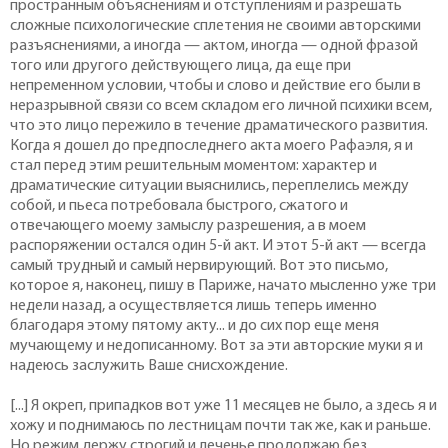
пространным объяснениям и отступлениям и разрешать
сложные психологические сплетения не своими авторскими
разъяснениями, а иногда — актом, иногда — одной фразой
того или другого действующего лица, да еще при
непременном условии, чтобы и слово и действие его были в
неразрывной связи со всем складом его личной психики всем,
что это лицо пережило в течение драматического развития.
Когда я дошел до предпоследнего акта моего Рафаэля, я и
стал перед этим решительным моментом: характер и
драматические ситуации выяснились, переплелись между
собой, и пьеса потребовала быстрого, сжатого и
отвечающего моему замыслу разрешения, а в моем
распоряжении остался один 5-й акт. И этот 5-й акт — всегда
самый трудный и самый нервирующий. Вот это письмо,
которое я, наконец, пишу в Париже, начато мысленно уже три
недели назад, а осуществляется лишь теперь именно
благодаря этому пятому акту... и до сих пор еще меня
мучающему и недописанному. Вот за эти авторские муки я и
надеюсь заслужить Ваше снисхождение.
[...] Я окреп, припадков вот уже 11 месяцев не было, а здесь я и
хожу и поднимаюсь по лестницам почти так же, как и раньше.
Но режим держу строгий и леченье продолжаю без