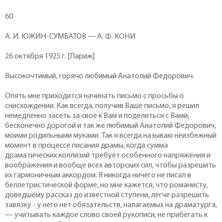
60
А. И. ЮЖИН-СУМБАТОВ — А. Ф. КОНИ
26 октября 1925 г. [Париж]
Высокочтимый, горячо любимый Анатолий Федорович.
Опять мне приходится начинать письмо с просьбы о
снисхождении. Как всегда, получив Ваше письмо, я решил
немедленно засеть за свое к Вам и поделиться с Вами,
бесконечно дорогой и так же любимый Анатолий Федорович,
моими родильными муками. Так я всегда называю неизбежный
момент в процессе писания драмы, когда сумма
драматических коллизий требует особенного напряжения и
воображения и вообще всех авторских сил, чтобы разрешить
их гармоничным аккордом. Я никогда ничего не писал в
беллетристической форме, но мне кажется, что романисту,
доведшему рассказ до известной ступени, легче разрешить
завязку - у него нет обязательств, налагаемых на драматурга,
— учитывать каждое слово своей рукописи, не прибегать к