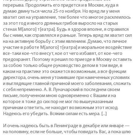
перерыва. Продолжить его придется и в Москве, куда я
думаю двинуться числа 25-го ноября. Но вряд ли у меня
хватит сил на управление, тем более что многое расклеилось
за этот год и много дрянных грибов выросло на старых
стенах М[алого] т[еатра]. Будь я здоров вполне, я справился
бы с ними, как справлялся и раньше. Теперь вряд ли хватит сил
на на активную борьбу с этим явлением. Думаю, что личное
участие в работе М[алого] т[еатра] и моральное воздействие
все-таки кое-что внесут, кое от чего избавят, от кое-чего
предохранят. Поэтому я решил по приезде в Москву оставить
за собою только общее руководство делом в том виде, в
каком на практике это окажется возможным, а все функции
директора, очень меня утомившие при намеченных условиях
и выглядящие главной причиной моего заболевания, сложить
с себя непременно. А. В. Луначарский в последнем своем
письме, полученном мною одновременно с Вашим и на
которое я тоже до сих пор не мог по вышеуказанным
причинам ответить, не находит возможным этот исход.
Надеюсь его убедить. Всяким силам есть мера. [...]
И очень надеюсь быть в Ленинграде в декабре или январе —
на половину, если не больше, чтобы повидать Вас, а пока шлю