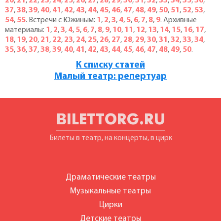
20
,
21
,
22
,
23
,
24
,
25
,
26
,
27
,
28
,
29
,
30
,
31
,
32
,
33
,
34
,
35
,
36
,
37
,
38
,
39
,
40
,
41
,
42
,
43
,
44
,
45
,
46
,
47
,
48
,
49
,
50
,
51
,
52
,
53
,
54
,
55
. Встречи с Южиным:
1
,
2
,
3
,
4
,
5
,
6
,
7
,
8
,
9
. Архивные
материалы:
1
,
2
,
3
,
4
,
5
,
6
,
7
,
8
,
9
,
10
,
11
,
12
,
13
,
14
,
15
,
16
,
17
,
18
,
19
,
20
,
21
,
22
,
23
,
24
,
25
,
26
,
27
,
28
,
29
,
30
,
31
,
32
,
33
,
34
,
35
,
36
,
37
,
38
,
39
,
40
,
41
,
42
,
43
,
44
,
45
,
46
,
47
,
48
,
49
,
50
.
К списку статей
Малый театр: репертуар
BILETTORG.RU
Билеты в театр, на концерты, в цирк
Драматические театры
Музыкальные театры
Цирки
Детские театры