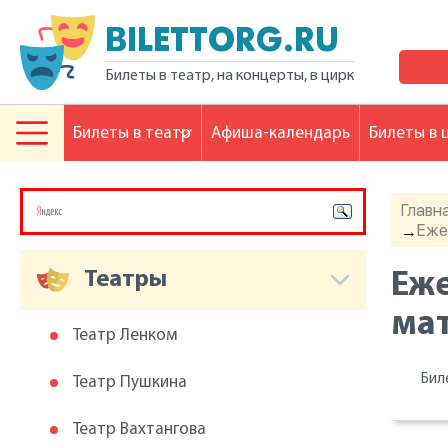
BILETTORG.RU
Билеты в театр, на концерты, в цирк
Билеты в театр
Афиша-календарь
Билеты в 
Главн
Еже
→
Театры
Еже
мат
Театр Ленком
Бил
Театр Пушкина
Театр Вахтангова