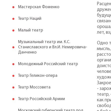
Расцен
Мастерская Фоменко
дружес
будуще
Театр Наций
связан
орошал
Малый театр
лет, в
Музыкальный театр им. К.С.
Одно т
Станиславского и Вл.И. Немировича-
мысль,
Данченко
рассто
органи
Молодежный Российский театр
доисто
челове
Театр Геликон-опера
художе
Закрое
Театр Моссовета
- заро
театр,
Театр Российской Армии
как пр
свобод
Московский губернский театр под