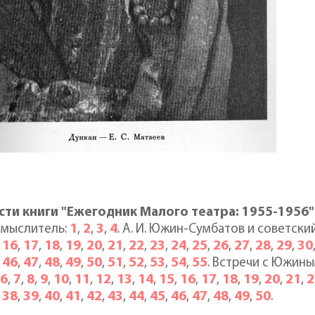
асти книги "Ежегодник Малого театра: 1955-1956"
1
2
3
4
 мыслитель:
,
,
,
. А. И. Южин-Сумбатов и советск
16
17
18
19
20
21
22
23
24
25
26
27
28
29
30
,
,
,
,
,
,
,
,
,
,
,
,
,
,
,
46
47
48
49
50
51
52
53
54
55
,
,
,
,
,
,
,
,
,
,
. Встречи с Южин
6
7
8
9
10
11
12
13
14
15
16
17
18
19
20
21
2
,
,
,
,
,
,
,
,
,
,
,
,
,
,
,
,
,
38
39
40
41
42
43
44
45
46
47
48
49
50
,
,
,
,
,
,
,
,
,
,
,
,
,
.