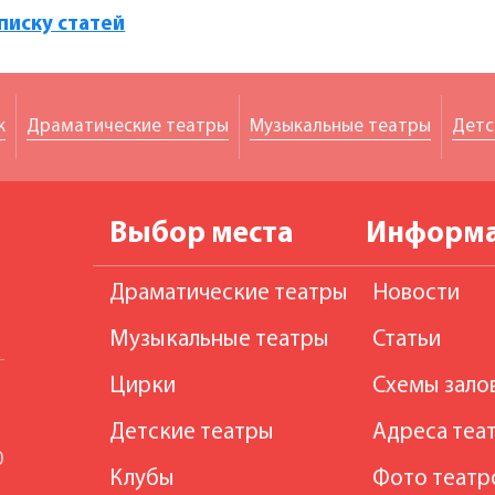
списку статей
к
Драматические театры
Музыкальные театры
Детс
Выбор места
Информ
Драматические театры
Новости
Музыкальные театры
Статьи
Цирки
Схемы зало
Детские театры
Адреса теа
0
Клубы
Фото театр