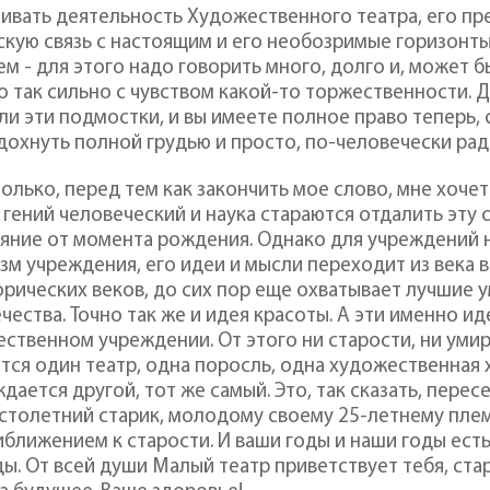
ивать деятельность Художественного театра, его пр
кую связь с настоящим и его необозримые горизонт
м - для этого надо говорить много, долго и, может б
о так сильно с чувством какой-то торжественности. Д
и эти подмостки, и вы имеете полное право теперь, с
здохнуть полной грудью и просто, по-человечески рад
олько, перед тем как закончить мое слово, мне хочетс
 гений человеческий и наука стараются отдалить эту 
яние от момента рождения. Однако для учреждений н
зм учреждения, его идеи и мысли переходит из века в
рических веков, до сих пор еще охватывает лучшие 
чества. Точно так же и идея красоты. А эти именно и
ственном учреждении. От этого ни старости, ни умир
тся один театр, одна поросль, одна художественная
ждается другой, тот же самый. Это, так сказать, пере
 столетний старик, молодому своему 25-летнему плем
иближением к старости. И ваши годы и наши годы ест
ы. От всей души Малый театр приветствует тебя, ста