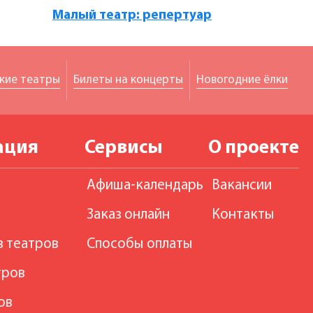
Малый театр: репертуар
кие театры
Билеты на концерты
Новогодние ёлки
ация
Сервисы
О проекте
Афиша-календарь
Вакансии
Заказ онлайн
Контакты
в театров
Способы оплаты
тров
ов