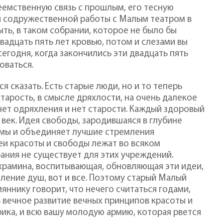
еемственную связь с прошлым, его тесную
ы содружественной работы с Малым театром в
ыть, в таком собрании, которое не было бы
вадцать пять лет кровью, потом и слезами вы
егодня, когда закончились эти двадцать пять
оваться.
я сказать. Есть старые люди, но и то теперь
старость, в смысле дряхлости, на очень далекое
ет одряхления и нет старости. Каждый здоровый
 век. Идея свободы, зародившаяся в глубине
умы и объединяет лучшие стремления
деи красоты и свободы лежат во всяком
ания не существует для этих учреждений.
 храмина, воспитывающая, обновляющая эти идеи,
селение душ, вот и все. Поэтому старый Малый
яннику говорит, что нечего считаться годами,
ь вечное развитие вечных принципов красоты и
рика, и всю вашу молодую армию, которая рвется