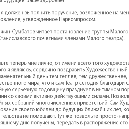
за будущее. Ваше здоровье!
 я должен выполнить поручение, возложенное на мен
новление, утвержденное Наркомпросом.
 Южин-Сумбатов читает постановление труппы Малого 
. Станиславского почетными членами Малого театра).
ьте теперь мне лично, от имени всего того художест
го я являюсь, сердечно поздравить Художественный 
наменательный день тем теплее, тем дружественнее, 
ственного мира, что и сам Театр сегодня благодари
ную серьезную годовщину празднует в интимном по
ии со своими активно действующими силами. Позволь
йных собраний многочисленных приветствий. Сам Ху
ование своего юбилеи до будущих ближайших лет, ко
тельства не помешают. Тут же позвольте просто-нап
яшнему дню получены, передать в распоряжение его