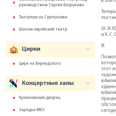
в бой 
руководством Сергея Безрукова
Теперь
Театриум на Серпуховке
поста
(А. И.
Шалом еврейский театр
и К. С
III
Цирки
Позвол
которо
Цирк на Вернадского
этот з
художе
юбилей
Концертные залы
единен
юбиле
Кремлевский дворец
праздн
обстоя
Зарядье МКЗ
сегодн