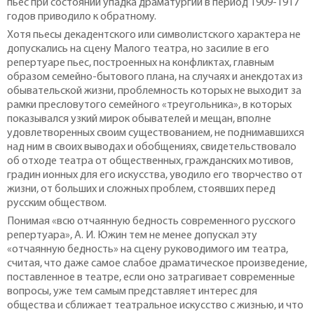
пьес при состоянии упадка драматургии в период 1909-1917
годов приводило к обратному.
Хотя пьесы декадентского или символистского характера не
допускались на сцену Малого театра, но засилие в его
репертуаре пьес, построенных на конфликтах, главным
образом семейно-бытового плана, на случаях и анекдотах из
обывательской жизни, проблемность которых не выходит за
рамки пресловутого семейного «треугольника», в которых
показывался узкий мирок обывателей и мещан, вполне
удовлетворенных своим существованием, не поднимавшихся
над ним в своих выводах и обобщениях, свидетельствовало
об отходе театра от общественных, гражданских мотивов,
градин ионных для его искусства, уводило его творчество от
жизни, от больших и сложных проблем, стоявших перед
русским обществом.
Понимая «всю отчаянную бедность современного русского
репертуара», А. И. Южин тем не менее допускал эту
«отчаянную бедность» на сцену руководимого им театра,
считая, что даже самое слабое драматическое произведение,
поставленное в театре, если оно затрагивает современные
вопросы, уже тем самым представляет интерес для
общества и сближает театральное искусство с жизнью, и что