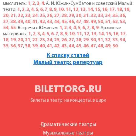
мыслитель:
1
,
2
,
3
,
4
. А. И. Южин-Сумбатов и советский Малый
театр:
1
,
2
,
3
,
4
,
5
,
6
,
7
,
8
,
9
,
10
,
11
,
12
,
13
,
14
,
15
,
16
,
17
,
18
,
19
,
20
,
21
,
22
,
23
,
24
,
25
,
26
,
27
,
28
,
29
,
30
,
31
,
32
,
33
,
34
,
35
,
36
,
37
,
38
,
39
,
40
,
41
,
42
,
43
,
44
,
45
,
46
,
47
,
48
,
49
,
50
,
51
,
52
,
53
,
54
,
55
. Встречи с Южиным:
1
,
2
,
3
,
4
,
5
,
6
,
7
,
8
,
9
. Архивные
материалы:
1
,
2
,
3
,
4
,
5
,
6
,
7
,
8
,
9
,
10
,
11
,
12
,
13
,
14
,
15
,
16
,
17
,
18
,
19
,
20
,
21
,
22
,
23
,
24
,
25
,
26
,
27
,
28
,
29
,
30
,
31
,
32
,
33
,
34
,
35
,
36
,
37
,
38
,
39
,
40
,
41
,
42
,
43
,
44
,
45
,
46
,
47
,
48
,
49
,
50
.
К списку статей
Малый театр: репертуар
BILETTORG.RU
Билеты в театр, на концерты, в цирк
Драматические театры
Музыкальные театры