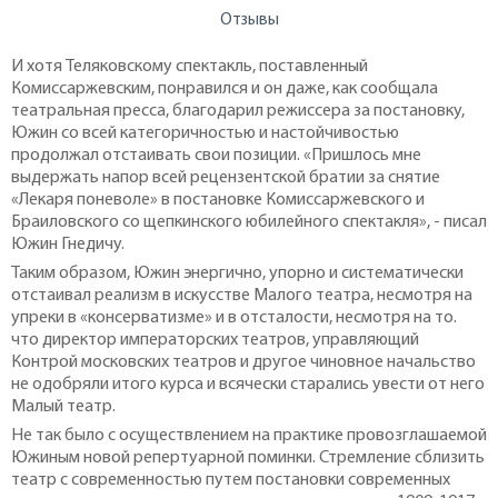
Отзывы
И хотя Теляковскому спектакль, поставленный
Комиссаржевским, понравился и он даже, как сообщала
театральная пресса, благодарил режиссера за постановку,
Южин со всей категоричностью и настойчивостью
продолжал отстаивать свои позиции. «Пришлось мне
выдержать напор всей рецензентской братии за снятие
«Лекаря поневоле» в постановке Комиссаржевского и
Браиловского со щепкинского юбилейного спектакля», - писал
Южин Гнедичу.
Таким образом, Южин энергично, упорно и систематически
отстаивал реализм в искусстве Малого театра, несмотря на
упреки в «консерватизме» и в отсталости, несмотря на то.
что директор императорских театров, управляющий
Контрой московских театров и другое чиновное начальство
не одобряли итого курса и всячески старались увести от него
Малый театр.
Не так было с осуществлением на практике провозглашаемой
Южиным новой репертуарной поминки. Стремление сблизить
театр с современностью путем постановки современных