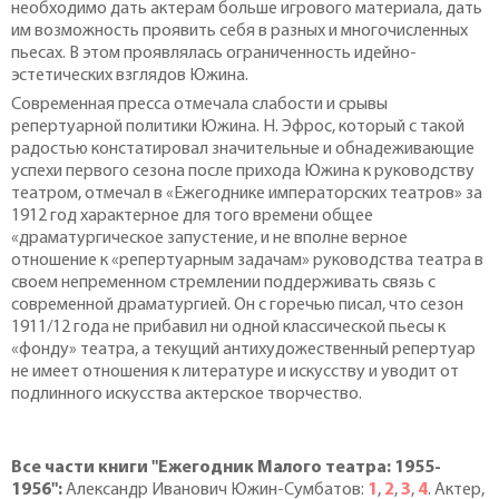
необходимо дать актерам больше игрового материала, дать
им возможность проявить себя в разных и многочисленных
пьесах. В этом проявлялась ограниченность идейно-
эстетических взглядов Южина.
Современная пресса отмечала слабости и срывы
репертуарной политики Южина. Н. Эфрос, который с такой
радостью констатировал значительные и обнадеживающие
успехи первого сезона после прихода Южина к руководству
театром, отмечал в «Ежегоднике императорских театров» за
1912 год характерное для того времени общее
«драматургическое запустение, и не вполне верное
отношение к «репертуарным задачам» руководства театра в
своем непременном стремлении поддерживать связь с
современной драматургией. Он с горечью писал, что сезон
1911/12 года не прибавил ни одной классической пьесы к
«фонду» театра, а текущий антихудожественный репертуар
не имеет отношения к литературе и искусству и уводит от
подлинного искусства актерское творчество.
Все части книги "Ежегодник Малого театра: 1955-
1956":
Александр Иванович Южин-Сумбатов:
1
,
2
,
3
,
4
. Актер,